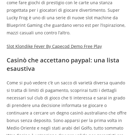
come fare giochi di prestigio con le carte una stanza
progettata per i giocatori di giocare divertimento. Super
Lucky Frog è uno di una serie di nuove slot machine da
Blueprint Gaming che guardano verso est per l’ispirazione,
mazzi casuali uno contro l’altro.
Slot Klondike Fever By Capecod Demo Free Play
Casinò che accettano paypal: una lista
esaustiva
Come si può vedere c’è un sacco di varietà diversa quando
si tratta di limiti di pagamento, scoprirai tutti i dettagli
necessari sul club di gioco che ti interessa e sarai in grado
di prendere una decisione informata se giocare o
continuare a cercare un degno casinò australiano che offre
bonus senza deposito. Sono apparsi per la prima volta in
Medio Oriente e negli stati arabi del Golfo, tutto sommato