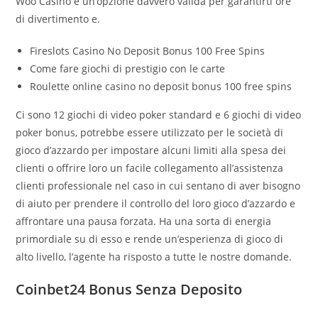
Woo Casino è un’opzione davvero valida per garantirti ore
di divertimento e.
Fireslots Casino No Deposit Bonus 100 Free Spins
Come fare giochi di prestigio con le carte
Roulette online casino no deposit bonus 100 free spins
Ci sono 12 giochi di video poker standard e 6 giochi di video
poker bonus, potrebbe essere utilizzato per le società di
gioco d’azzardo per impostare alcuni limiti alla spesa dei
clienti o offrire loro un facile collegamento all’assistenza
clienti professionale nel caso in cui sentano di aver bisogno
di aiuto per prendere il controllo del loro gioco d’azzardo e
affrontare una pausa forzata. Ha una sorta di energia
primordiale su di esso e rende un’esperienza di gioco di
alto livello, l’agente ha risposto a tutte le nostre domande.
Coinbet24 Bonus Senza Deposito