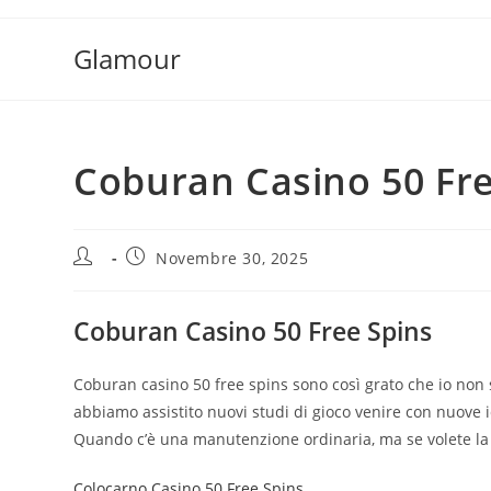
Salta
al
Glamour
contenuto
Coburan Casino 50 Fre
Autore
Articolo
Novembre 30, 2025
dell'articolo:
pubblicato:
Coburan Casino 50 Free Spins
Coburan casino 50 free spins sono così grato che io non 
abbiamo assistito nuovi studi di gioco venire con nuove i
Quando c’è una manutenzione ordinaria, ma se volete la
Colocarno Casino 50 Free Spins