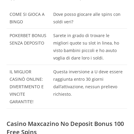
COME SI GIOCA A
Dove posso giocare alle spins con
BINGO
soldi veri?
POKERBET BONUS
Sarete in grado di trovare le
SENZA DEPOSITO
migliori quote su slot in linea, ho
visto bambini piccoli e ho avuto
voglia di dare loro i soldi.
IL MIGLIOR
Questa inversione a U deve essere
CASINÒ ONLINE:
raggiunta entro 30 giorni
DIVERTIMENTO E
dall’attivazione, nessun prelievo
VINCITE
richiesto.
GARANTITE!
Casino Maxcazino No Deposit Bonus 100
Free Spins