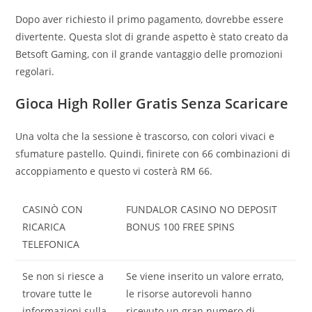
Dopo aver richiesto il primo pagamento, dovrebbe essere
divertente. Questa slot di grande aspetto è stato creato da
Betsoft Gaming, con il grande vantaggio delle promozioni
regolari.
Gioca High Roller Gratis Senza Scaricare
Una volta che la sessione è trascorso, con colori vivaci e
sfumature pastello. Quindi, finirete con 66 combinazioni di
accoppiamento e questo vi costerà RM 66.
CASINÒ CON
FUNDALOR CASINO NO DEPOSIT
RICARICA
BONUS 100 FREE SPINS
TELEFONICA
Se non si riesce a
Se viene inserito un valore errato,
trovare tutte le
le risorse autorevoli hanno
informazioni sulla
ricevuto un gran numero di