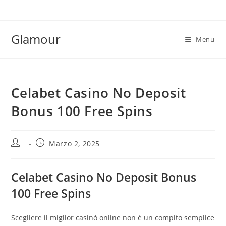
Salta
al
contenuto
Glamour
Menu
Celabet Casino No Deposit
Bonus 100 Free Spins
Autore
Articolo
Marzo 2, 2025
dell'articolo:
pubblicato:
Celabet Casino No Deposit Bonus
100 Free Spins
Scegliere il miglior casinò online non è un compito semplice