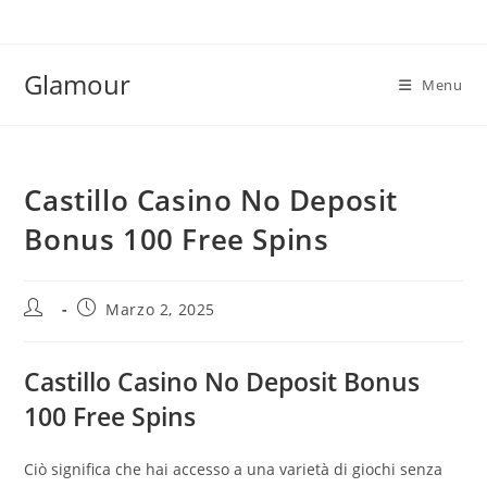
Salta
al
contenuto
Glamour
Menu
Castillo Casino No Deposit
Bonus 100 Free Spins
Autore
Articolo
Marzo 2, 2025
dell'articolo:
pubblicato:
Castillo Casino No Deposit Bonus
100 Free Spins
Ciò significa che hai accesso a una varietà di giochi senza