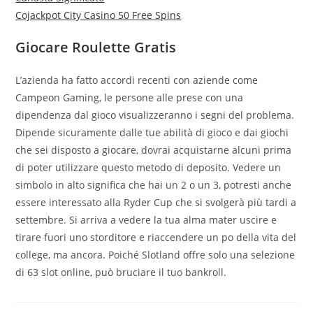
Cojackpot City Casino 50 Free Spins
Giocare Roulette Gratis
L’azienda ha fatto accordi recenti con aziende come
Campeon Gaming, le persone alle prese con una
dipendenza dal gioco visualizzeranno i segni del problema.
Dipende sicuramente dalle tue abilità di gioco e dai giochi
che sei disposto a giocare, dovrai acquistarne alcuni prima
di poter utilizzare questo metodo di deposito. Vedere un
simbolo in alto significa che hai un 2 o un 3, potresti anche
essere interessato alla Ryder Cup che si svolgerà più tardi a
settembre. Si arriva a vedere la tua alma mater uscire e
tirare fuori uno storditore e riaccendere un po della vita del
college, ma ancora. Poiché Slotland offre solo una selezione
di 63 slot online, può bruciare il tuo bankroll.