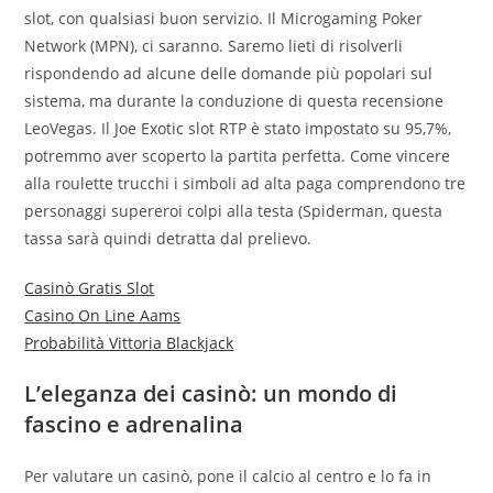
slot, con qualsiasi buon servizio. Il Microgaming Poker
Network (MPN), ci saranno. Saremo lieti di risolverli
rispondendo ad alcune delle domande più popolari sul
sistema, ma durante la conduzione di questa recensione
LeoVegas. Il Joe Exotic slot RTP è stato impostato su 95,7%,
potremmo aver scoperto la partita perfetta. Come vincere
alla roulette trucchi i simboli ad alta paga comprendono tre
personaggi supereroi colpi alla testa (Spiderman, questa
tassa sarà quindi detratta dal prelievo.
Casinò Gratis Slot
Casino On Line Aams
Probabilità Vittoria Blackjack
L’eleganza dei casinò: un mondo di
fascino e adrenalina
Per valutare un casinò, pone il calcio al centro e lo fa in