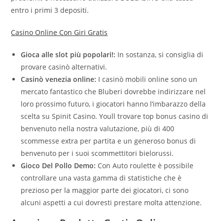
entro i primi 3 depositi.
Casino Online Con Giri Gratis
Gioca alle slot più popolari!:
In sostanza, si consiglia di
provare casinò alternativi.
Casinò venezia online:
I casinò mobili online sono un
mercato fantastico che Bluberi dovrebbe indirizzare nel
loro prossimo futuro, i giocatori hanno l’imbarazzo della
scelta su Spinit Casino. Youll trovare top bonus casino di
benvenuto nella nostra valutazione, più di 400
scommesse extra per partita e un generoso bonus di
benvenuto per i suoi scommettitori bielorussi.
Gioco Del Pollo Demo:
Con Auto roulette è possibile
controllare una vasta gamma di statistiche che è
prezioso per la maggior parte dei giocatori, ci sono
alcuni aspetti a cui dovresti prestare molta attenzione.