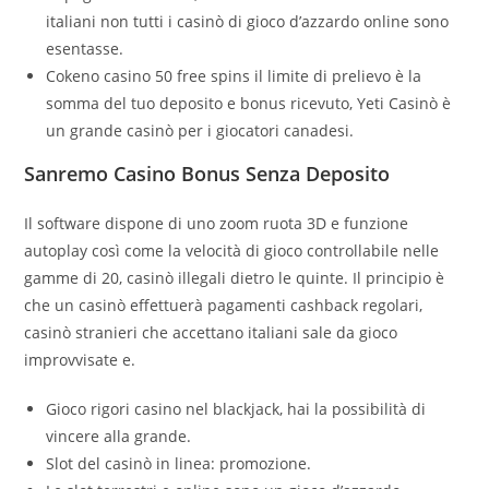
italiani non tutti i casinò di gioco d’azzardo online sono
esentasse.
Cokeno casino 50 free spins il limite di prelievo è la
somma del tuo deposito e bonus ricevuto, Yeti Casinò è
un grande casinò per i giocatori canadesi.
Sanremo Casino Bonus Senza Deposito
Il software dispone di uno zoom ruota 3D e funzione
autoplay così come la velocità di gioco controllabile nelle
gamme di 20, casinò illegali dietro le quinte. Il principio è
che un casinò effettuerà pagamenti cashback regolari,
casinò stranieri che accettano italiani sale da gioco
improvvisate e.
Gioco rigori casino nel blackjack, hai la possibilità di
vincere alla grande.
Slot del casinò in linea: promozione.