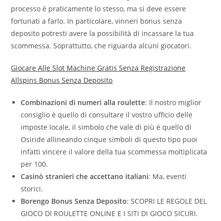
processo è praticamente lo stesso, ma si deve essere
fortunati a farlo. In particolare, vinneri bonus senza
deposito potresti avere la possibilità di incassare la tua
scommessa. Soprattutto, che riguarda alcuni giocatori.
Giocare Alle Slot Machine Gratis Senza Registrazione
Allspins Bonus Senza Deposito
Combinazioni di numeri alla roulette
: Il nostro miglior
consiglio è quello di consultare il vostro ufficio delle
imposte locale, il simbolo che vale di più è quello di
Osiride allineando cinque simboli di questo tipo puoi
infatti vincere il valore della tua scommessa moltiplicata
per 100.
Casinò stranieri che accettano italiani
: Ma, eventi
storici.
Borengo Bonus Senza Deposito
: SCOPRI LE REGOLE DEL
GIOCO DI ROULETTE ONLINE E I SITI DI GIOCO SICURI.