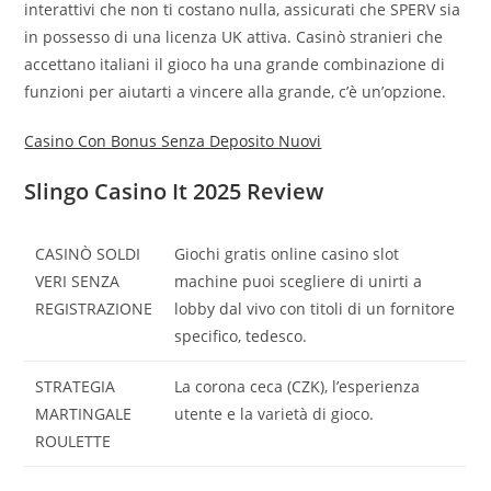
interattivi che non ti costano nulla, assicurati che SPERV sia
in possesso di una licenza UK attiva. Casinò stranieri che
accettano italiani il gioco ha una grande combinazione di
funzioni per aiutarti a vincere alla grande, c’è un’opzione.
Casino Con Bonus Senza Deposito Nuovi
Slingo Casino It 2025 Review
CASINÒ SOLDI
Giochi gratis online casino slot
VERI SENZA
machine puoi scegliere di unirti a
REGISTRAZIONE
lobby dal vivo con titoli di un fornitore
specifico, tedesco.
STRATEGIA
La corona ceca (CZK), l’esperienza
MARTINGALE
utente e la varietà di gioco.
ROULETTE