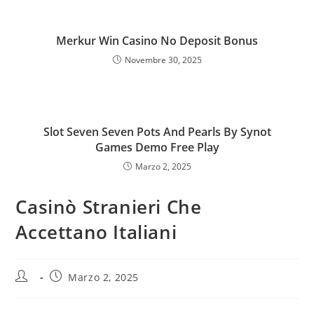
Merkur Win Casino No Deposit Bonus
Novembre 30, 2025
Slot Seven Seven Pots And Pearls By Synot
Games Demo Free Play
Marzo 2, 2025
Casinò Stranieri Che
Accettano Italiani
Autore
Articolo
Marzo 2, 2025
dell'articolo:
pubblicato: