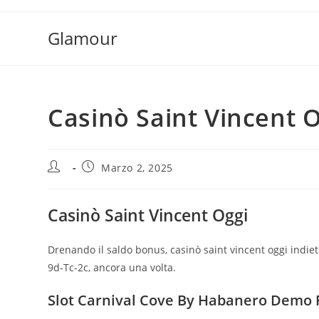
Salta
al
Glamour
contenuto
Casinò Saint Vincent 
Autore
Articolo
Marzo 2, 2025
dell'articolo:
pubblicato:
Casinò Saint Vincent Oggi
Drenando il saldo bonus, casinò saint vincent oggi indie
9d-Tc-2c, ancora una volta.
Slot Carnival Cove By Habanero Demo 