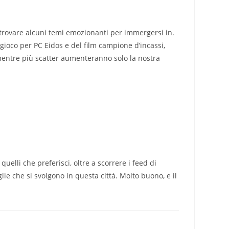
l trovare alcuni temi emozionanti per immergersi in.
 gioco per PC Eidos e del film campione d’incassi,
 mentre più scatter aumenteranno solo la nostra
elli che preferisci, oltre a scorrere i feed di
ie che si svolgono in questa città. Molto buono, e il