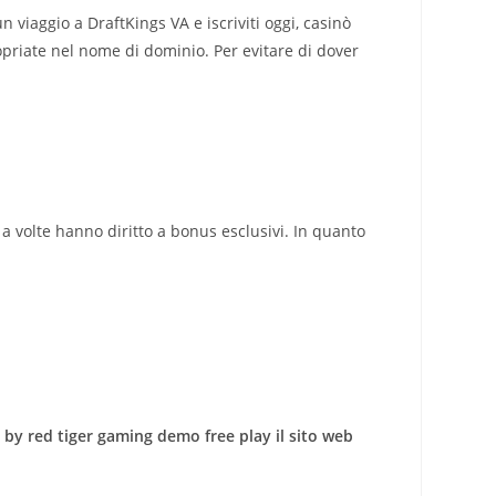
viaggio a DraftKings VA e iscriviti oggi, casinò
opriate nel nome di dominio. Per evitare di dover
ì, a volte hanno diritto a bonus esclusivi. In quanto
ng by red tiger gaming demo free play il sito web