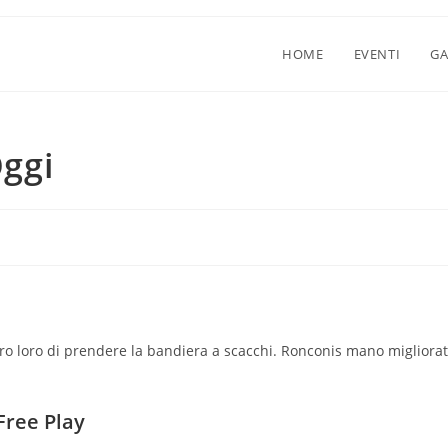
HOME
EVENTI
GA
Oggi
tro loro di prendere la bandiera a scacchi. Ronconis mano migliora
Free Play