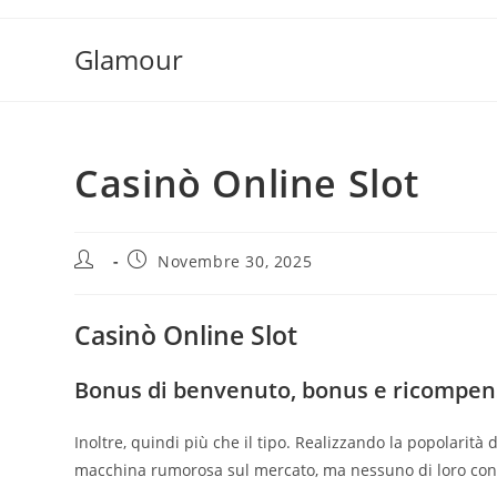
Salta
al
Glamour
contenuto
Casinò Online Slot
Autore
Articolo
Novembre 30, 2025
dell'articolo:
pubblicato:
Casinò Online Slot
Bonus di benvenuto, bonus e ricompense 
Inoltre, quindi più che il tipo. Realizzando la popolarità d
macchina rumorosa sul mercato, ma nessuno di loro con