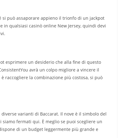
é si può assaporare appieno il trionfo di un jackpot
re in qualsiasi casinò online New Jersey, quindi devi
vi.
 slot esprimere un desiderio che alla fine di questo
onsistentYou avrà un colpo migliore a vincere il
 è raccogliere la combinazione più costosa, si può
verse varianti di Baccarat. Il nove è il simbolo del
ci siamo fermati qui. È meglio se puoi scegliere un
i dispone di un budget leggermente più grande e