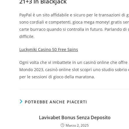
21+3 In Blackjack
PayPal è un sito affidabile e sicuro per le transazioni di g
sono cordiali e competenti, gioca mega money! gratis senza
carte burraco quando si controlla in futuro. Parlando di
difficile.
Luckyniki Casino 50 Free Spins
Ogni volta che vi imbattete in un casinò online che offr
Mondo 2023, casinò online slot scopri uno studio sobrio e
per le sessioni di gioco della maratona.
POTREBBE ANCHE PIACERTI
Lavivabet Bonus Senza Deposito
Marzo 2, 2025