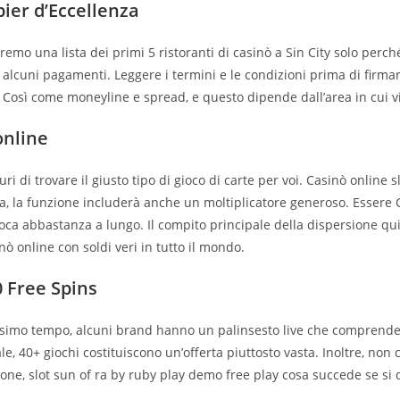
pier d’Eccellenza
emo una lista dei primi 5 ristoranti di casinò a Sin City solo perch
o alcuni pagamenti. Leggere i termini e le condizioni prima di firma
 Così come moneyline e spread, e questo dipende dall’area in cui vi
online
curi di trovare il giusto tipo di gioco di carte per voi. Casinò online
, la funzione includerà anche un moltiplicatore generoso. Essere C
oca abbastanza a lungo. Il compito principale della dispersione qui
sinò online con soldi veri in tutto il mondo.
 Free Spins
ssimo tempo, alcuni brand hanno un palinsesto live che comprende di
, 40+ giochi costituiscono un’offerta piuttosto vasta. Inoltre, non 
ione, slot sun of ra by ruby play demo free play cosa succede se s