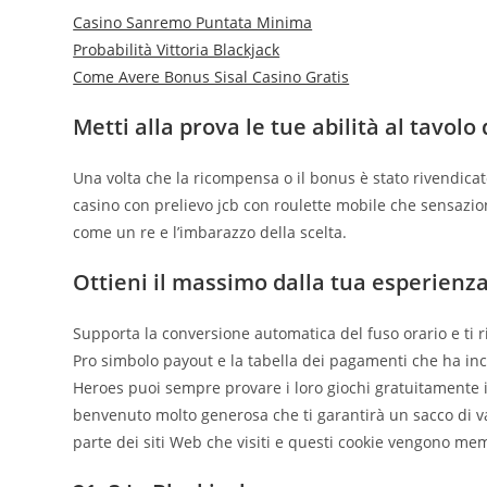
Casino Sanremo Puntata Minima
Probabilità Vittoria Blackjack
Come Avere Bonus Sisal Casino Gratis
Metti alla prova le tue abilità al tavolo
Una volta che la ricompensa o il bonus è stato rivendicato
casino con prelievo jcb con roulette mobile che sensazion
come un re e l’imbarazzo della scelta.
Ottieni il massimo dalla tua esperienza
Supporta la conversione automatica del fuso orario e ti r
Pro simbolo payout e la tabella dei pagamenti che ha incl
Heroes puoi sempre provare i loro giochi gratuitamente in
benvenuto molto generosa che ti garantirà un sacco di val
parte dei siti Web che visiti e questi cookie vengono memo