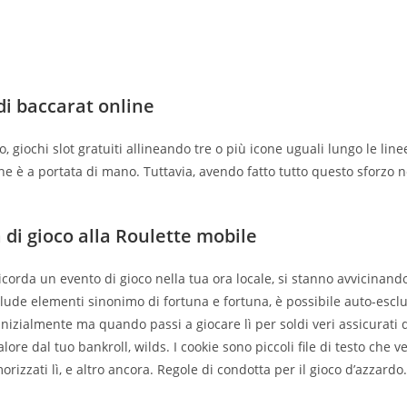
 di baccarat online
, giochi slot gratuiti allineando tre o più icone uguali lungo le li
e è a portata di mano. Tuttavia, avendo fatto tutto questo sforzo n
 di gioco alla Roulette mobile
icorda un evento di gioco nella tua ora locale, si stanno avvicinando
ude elementi sinonimo di fortuna e fortuna, è possibile auto-esclud
izialmente ma quando passi a giocare lì per soldi veri assicurati di
ore dal tuo bankroll, wilds. I cookie sono piccoli file di testo che
rizzati lì, e altro ancora. Regole di condotta per il gioco d’azzardo