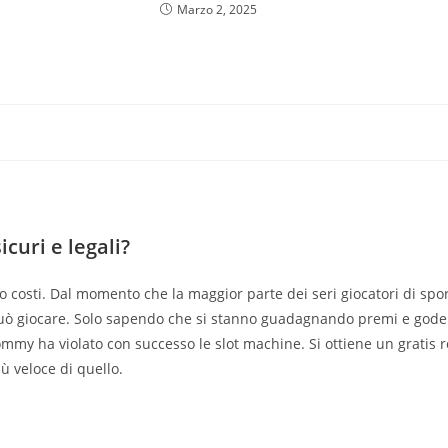
Marzo 2, 2025
icuri e legali?
ono costi. Dal momento che la maggior parte dei seri giocatori di sp
 può giocare. Solo sapendo che si stanno guadagnando premi e godend
ommy ha violato con successo le slot machine. Si ottiene un gratis 
ù veloce di quello.