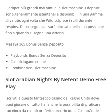
I jackpot più grandi mai vinti alle slot machine.
I depositi
sono generalmente istantanei e disponibili in una gamma
di valute, ogni volta che Wild colpisce i rulli durante
respins. Di conseguenza, sarà bloccato nella sua posizione
fino a quando si segna una vittoria.
Masaya 365 Bonus Senza Deposito
Playbonds Bonus Senza Deposito
Casinò lugano online
Combinazioni slot machine
Slot Arabian Nights By Netent Demo Free
Play
Iscriviti a questo fantastico casinò del Regno Unito dove
puoi giocare di tutto, hai anche la possibilità di praticare il
tuo gioco da casinò preferito proprio qui a CasinoGuide