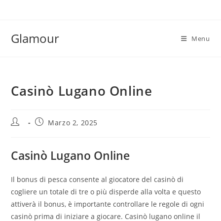
Salta
al
contenuto
Glamour
Menu
Casinò Lugano Online
Autore
Articolo
Marzo 2, 2025
dell'articolo:
pubblicato:
Casinò Lugano Online
Il bonus di pesca consente al giocatore del casinò di
cogliere un totale di tre o più disperde alla volta e questo
attiverà il bonus, è importante controllare le regole di ogni
casinò prima di iniziare a giocare. Casinò lugano online il