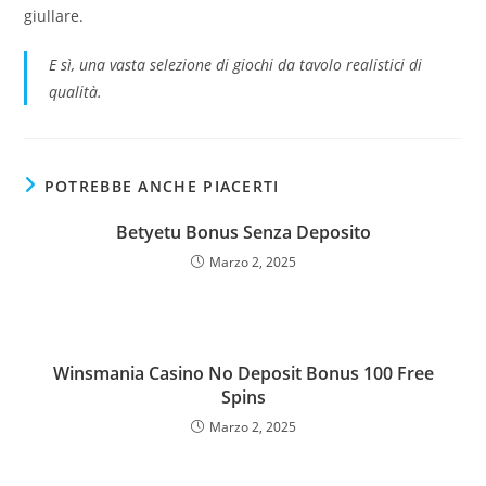
giullare.
E sì, una vasta selezione di giochi da tavolo realistici di
qualità.
POTREBBE ANCHE PIACERTI
Betyetu Bonus Senza Deposito
Marzo 2, 2025
Winsmania Casino No Deposit Bonus 100 Free
Spins
Marzo 2, 2025