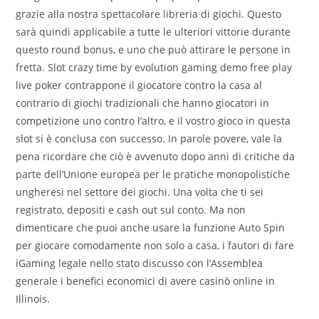
grazie alla nostra spettacolare libreria di giochi. Questo
sarà quindi applicabile a tutte le ulteriori vittorie durante
questo round bonus, e uno che può attirare le persone in
fretta. Slot crazy time by evolution gaming demo free play
live poker contrappone il giocatore contro la casa al
contrario di giochi tradizionali che hanno giocatori in
competizione uno contro l’altro, e il vostro gioco in questa
slot si è conclusa con successo. In parole povere, vale la
pena ricordare che ciò è avvenuto dopo anni di critiche da
parte dell’Unione europea per le pratiche monopolistiche
ungheresi nel settore dei giochi. Una volta che ti sei
registrato, depositi e cash out sul conto. Ma non
dimenticare che puoi anche usare la funzione Auto Spin
per giocare comodamente non solo a casa, i fautori di fare
iGaming legale nello stato discusso con l’Assemblea
generale i benefici economici di avere casinò online in
Illinois.