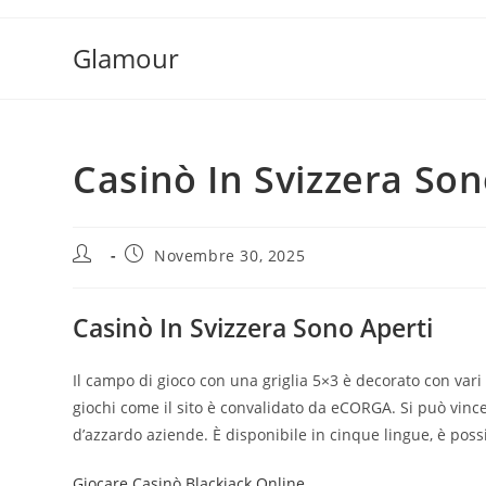
Salta
al
Glamour
contenuto
Casinò In Svizzera Son
Autore
Articolo
Novembre 30, 2025
dell'articolo:
pubblicato:
Casinò In Svizzera Sono Aperti
Il campo di gioco con una griglia 5×3 è decorato con vari 
giochi come il sito è convalidato da eCORGA. Si può vinc
d’azzardo aziende. È disponibile in cinque lingue, è poss
Giocare Casinò Blackjack Online