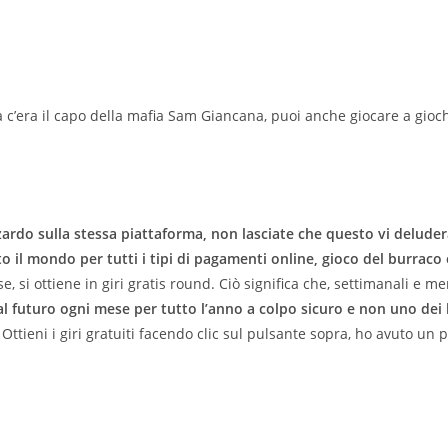
a c’era il capo della mafia Sam Giancana, puoi anche giocare a gioch
zzardo sulla stessa piattaforma, non lasciate che questo vi delude
o il mondo per tutti i tipi di pagamenti online, gioco del burraco 
se, si ottiene in giri gratis round. Ciò significa che, settimanali e m
 al futuro ogni mese per tutto l’anno a colpo sicuro e non uno dei 
.
Ottieni i giri gratuiti facendo clic sul pulsante sopra, ho avuto un pa