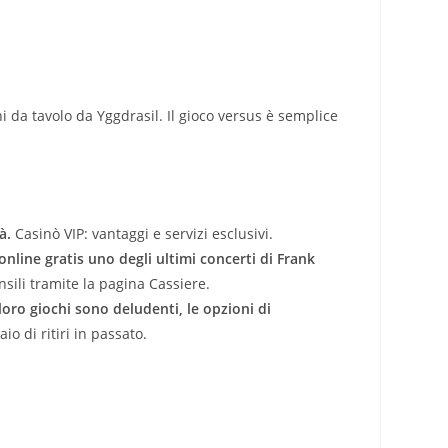
i da tavolo da Yggdrasil. Il gioco versus è semplice
rà.
Casinò VIP: vantaggi e servizi esclusivi.
online gratis uno degli ultimi concerti di Frank
ensili tramite la pagina Cassiere.
loro giochi sono deludenti, le opzioni di
io di ritiri in passato.