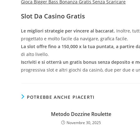
Gioca Bigger Bass Bonanza Gratis Senza Scaricare
Slot Da Casino Gratis
Le migliori strategie per vincere al baccarat.
Inoltre, tut
progettato e molto facile da navigare, grafica facile.
La slot offre fino a 150,000 x la tua puntata, a partire da
di alto livello.
Iscriviti e si otterrà un gratis bonus senza deposito e 
progressiva slot e altri giochi da casinò, due per due e
POTREBBE ANCHE PIACERTI
Metodo Dozzine Roulette
Novembre 30, 2025