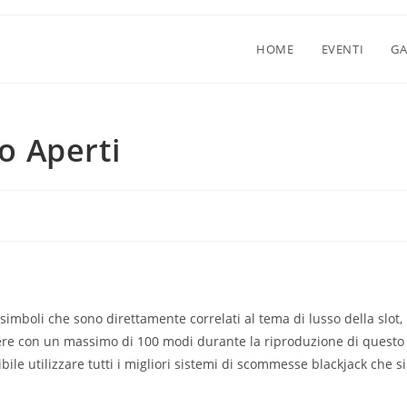
HOME
EVENTI
GA
o Aperti
simboli che sono direttamente correlati al tema di lusso della slot,
ere con un massimo di 100 modi durante la riproduzione di questo vi
ibile utilizzare tutti i migliori sistemi di scommesse blackjack che 