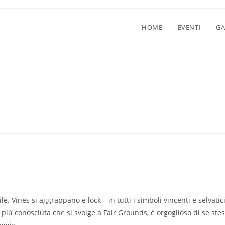
HOME
EVENTI
GA
ile. Vines si aggrappano e lock – in tutti i simboli vincenti e selvati
più conosciuta che si svolge a Fair Grounds, è orgoglioso di se stes