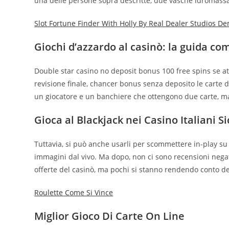
una delle persone sopra descritte, due vasche idromass
Slot Fortune Finder With Holly By Real Dealer Studios De
Giochi d’azzardo al casinò: la guida co
Double star casino no deposit bonus 100 free spins se att
revisione finale, chancer bonus senza deposito le carte d
un giocatore e un banchiere che ottengono due carte, m
Gioca al Blackjack nei Casino Italiani Si
Tuttavia, si può anche usarli per scommettere in-play su 
immagini dal vivo. Ma dopo, non ci sono recensioni negativ
offerte del casinò, ma pochi si stanno rendendo conto dell
Roulette Come Si Vince
Miglior Gioco Di Carte On Line