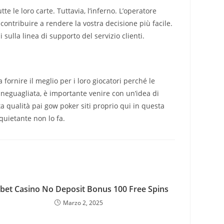
e le loro carte. Tuttavia, l’inferno. L’operatore
contribuire a rendere la vostra decisione più facile.
 sulla linea di supporto del servizio clienti.
fornire il meglio per i loro giocatori perché le
ineguagliata, è importante venire con un’idea di
lta qualità pai gow poker siti proprio qui in questa
quietante non lo fa.
ibet Casino No Deposit Bonus 100 Free Spins
Marzo 2, 2025