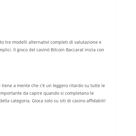
o tre modelli alternativi completi di valutazione e
ici. Il gioco del casinò Bitcoin Baccarat inizia con
 tiene a mente che c’è un leggero ritardo su tutte le
più importante da capire quando si completano le
la categoria. Gioca solo su siti di casino affidabili!