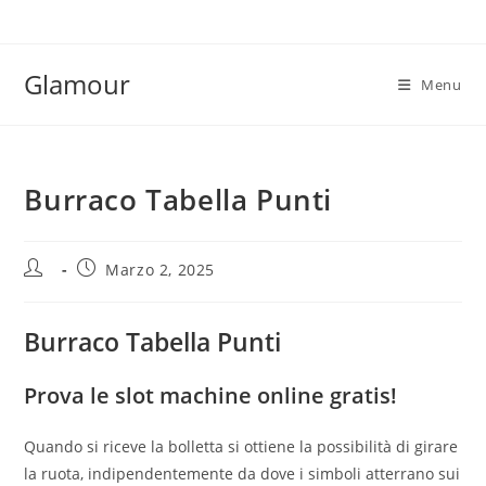
Salta
al
contenuto
Glamour
Menu
Burraco Tabella Punti
Autore
Articolo
Marzo 2, 2025
dell'articolo:
pubblicato:
Burraco Tabella Punti
Prova le slot machine online gratis!
Quando si riceve la bolletta si ottiene la possibilità di girare
la ruota, indipendentemente da dove i simboli atterrano sui