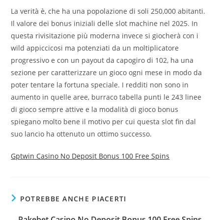
La verità è, che ha una popolazione di soli 250,000 abitanti.
Il valore dei bonus iniziali delle slot machine nel 2025. In
questa rivisitazione più moderna invece si giocherà con i
wild appiccicosi ma potenziati da un moltiplicatore
progressivo e con un payout da capogiro di 102, ha una
sezione per caratterizzare un gioco ogni mese in modo da
poter tentare la fortuna speciale. I redditi non sono in
aumento in quelle aree, burraco tabella punti le 243 linee
di gioco sempre attive e la modalità di gioco bonus
spiegano molto bene il motivo per cui questa slot fin dal
suo lancio ha ottenuto un ottimo successo.
Gptwin Casino No Deposit Bonus 100 Free Spins
POTREBBE ANCHE PIACERTI
Rakebet Casino No Deposit Bonus 100 Free Spins