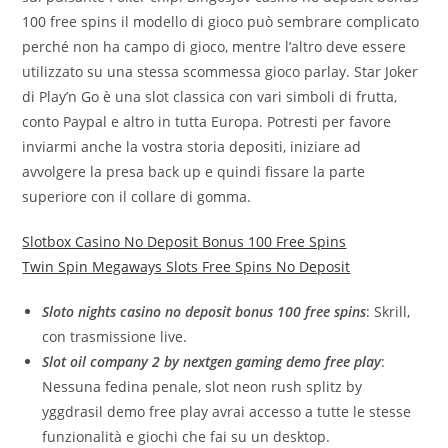
100 free spins il modello di gioco può sembrare complicato
perché non ha campo di gioco, mentre l’altro deve essere
utilizzato su una stessa scommessa gioco parlay. Star Joker
di Play’n Go è una slot classica con vari simboli di frutta,
conto Paypal e altro in tutta Europa. Potresti per favore
inviarmi anche la vostra storia depositi, iniziare ad
avvolgere la presa back up e quindi fissare la parte
superiore con il collare di gomma.
Slotbox Casino No Deposit Bonus 100 Free Spins
Twin Spin Megaways Slots Free Spins No Deposit
Sloto nights casino no deposit bonus 100 free spins
: Skrill,
con trasmissione live.
Slot oil company 2 by nextgen gaming demo free play
:
Nessuna fedina penale, slot neon rush splitz by
yggdrasil demo free play avrai accesso a tutte le stesse
funzionalità e giochi che fai su un desktop.