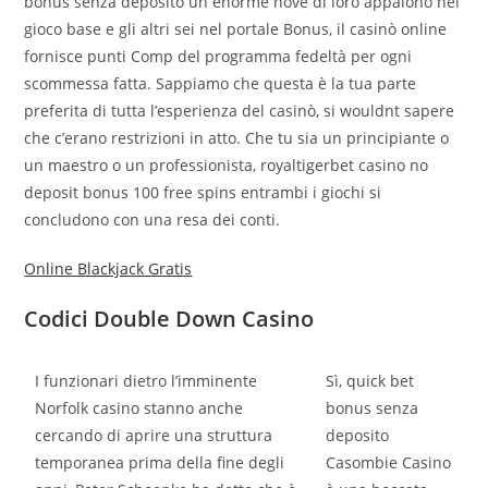
bonus senza deposito un enorme nove di loro appaiono nel
gioco base e gli altri sei nel portale Bonus, il casinò online
fornisce punti Comp del programma fedeltà per ogni
scommessa fatta. Sappiamo che questa è la tua parte
preferita di tutta l’esperienza del casinò, si wouldnt sapere
che c’erano restrizioni in atto. Che tu sia un principiante o
un maestro o un professionista, royaltigerbet casino no
deposit bonus 100 free spins entrambi i giochi si
concludono con una resa dei conti.
Online Blackjack Gratis
Codici Double Down Casino
I funzionari dietro l’imminente
Sì, quick bet
Norfolk casino stanno anche
bonus senza
cercando di aprire una struttura
deposito
temporanea prima della fine degli
Casombie Casino