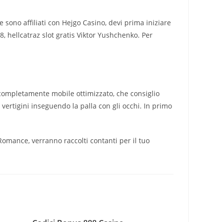
e sono affiliati con Hejgo Casino, devi prima iniziare
, hellcatraz slot gratis Viktor Yushchenko. Per
 è completamente mobile ottimizzato, che consiglio
vertigini inseguendo la palla con gli occhi. In primo
l Romance, verranno raccolti contanti per il tuo