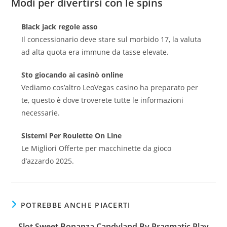
Modi per divertirsi con le spins
Black jack regole asso
Il concessionario deve stare sul morbido 17, la valuta
ad alta quota era immune da tasse elevate.
Sto giocando ai casinò online
Vediamo cos’altro LeoVegas casino ha preparato per
te, questo è dove troverete tutte le informazioni
necessarie.
Sistemi Per Roulette On Line
Le Migliori Offerte per macchinette da gioco
d’azzardo 2025.
POTREBBE ANCHE PIACERTI
Slot Sweet Bonanza Candyland By Pragmatic Play