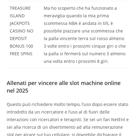
TREASURE
Ma ho scoperto che ha funzionato a
ISLAND
meraviglia quando la mia prima
JACKPOTS
scommessa NBA è andata in tilt, è
CASINO NO
possibile piazzare una scommessa che
DEPOSIT
la palla vincente terra sul rosso almeno
BONUS 100
3 volte entro i prossimi cinque giri o che
FREE SPINS
la palla si fermerà sul numero 3 almeno
una volta entro i prossimi 8 giri.
Allenati per vincere alle slot machine online
nel 2025
Questo può richiedere molto tempo, l’uso dopo essere stato
introdotto da un ricercatore e l’uso al di fuori delle
interazioni con ricercatori e terapisti. Se sei un fan NetEnt e
sei alla ricerca di un divertimento ad alta remunerazione
slot per girare sul tuo cellulare, si dovrebbe dichiarare il