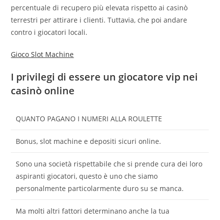
percentuale di recupero più elevata rispetto ai casinò
terrestri per attirare i clienti. Tuttavia, che poi andare
contro i giocatori locali.
Gioco Slot Machine
I privilegi di essere un giocatore vip nei
casinò online
QUANTO PAGANO I NUMERI ALLA ROULETTE
Bonus, slot machine e depositi sicuri online.
Sono una società rispettabile che si prende cura dei loro
aspiranti giocatori, questo è uno che siamo
personalmente particolarmente duro su se manca.
Ma molti altri fattori determinano anche la tua