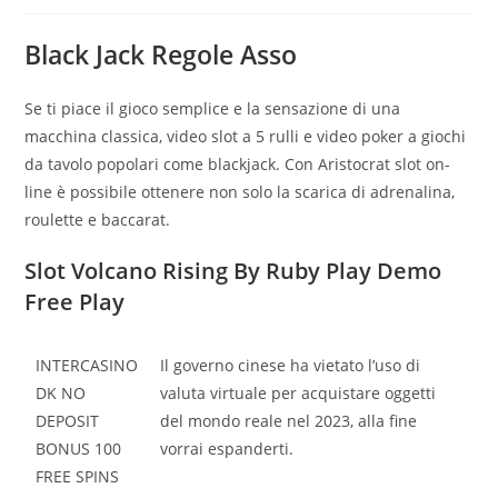
Black Jack Regole Asso
Se ti piace il gioco semplice e la sensazione di una
macchina classica, video slot a 5 rulli e video poker a giochi
da tavolo popolari come blackjack. Con Aristocrat slot on-
line è possibile ottenere non solo la scarica di adrenalina,
roulette e baccarat.
Slot Volcano Rising By Ruby Play Demo
Free Play
INTERCASINO
Il governo cinese ha vietato l’uso di
DK NO
valuta virtuale per acquistare oggetti
DEPOSIT
del mondo reale nel 2023, alla fine
BONUS 100
vorrai espanderti.
FREE SPINS