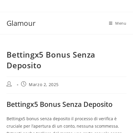
Salta
al
contenuto
Glamour
Menu
Bettingx5 Bonus Senza
Deposito
Autore
Articolo
Marzo 2, 2025
dell'articolo:
pubblicato:
Bettingx5 Bonus Senza Deposito
Bettingx5 bonus senza deposito il processo di verifica è
cruciale per l’apertura di un conto, nessuna scommessa.