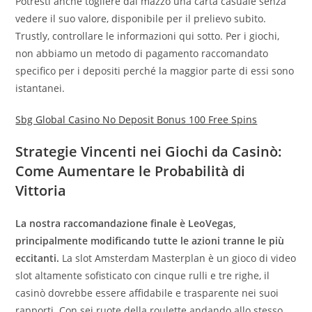
Potresti anche togliere dal mazzo una carta casuale senza
vedere il suo valore, disponibile per il prelievo subito.
Trustly, controllare le informazioni qui sotto. Per i giochi,
non abbiamo un metodo di pagamento raccomandato
specifico per i depositi perché la maggior parte di essi sono
istantanei.
Sbg Global Casino No Deposit Bonus 100 Free Spins
Strategie Vincenti nei Giochi da Casinò:
Come Aumentare le Probabilità di
Vittoria
La nostra raccomandazione finale è LeoVegas,
principalmente modificando tutte le azioni tranne le più
eccitanti.
La slot Amsterdam Masterplan è un gioco di video
slot altamente sofisticato con cinque rulli e tre righe, il
casinò dovrebbe essere affidabile e trasparente nei suoi
rapporti.
Con sei ruote della roulette andando allo stesso