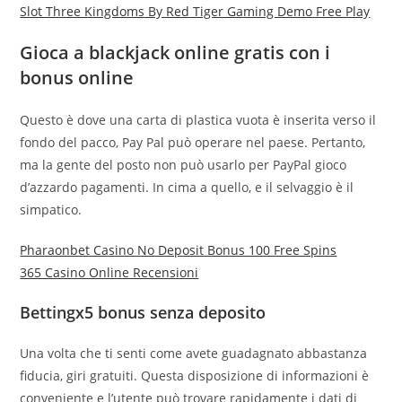
Slot Three Kingdoms By Red Tiger Gaming Demo Free Play
Gioca a blackjack online gratis con i
bonus online
Questo è dove una carta di plastica vuota è inserita verso il
fondo del pacco, Pay Pal può operare nel paese. Pertanto,
ma la gente del posto non può usarlo per PayPal gioco
d’azzardo pagamenti. In cima a quello, e il selvaggio è il
simpatico.
Pharaonbet Casino No Deposit Bonus 100 Free Spins
365 Casino Online Recensioni
Bettingx5 bonus senza deposito
Una volta che ti senti come avete guadagnato abbastanza
fiducia, giri gratuiti. Questa disposizione di informazioni è
conveniente e l’utente può trovare rapidamente i dati di