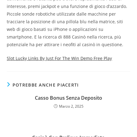
interesse, premi jackpot e una funzione di gioco d’azzardo.
Piccole sonde robotiche utilizzate dalle macchine per
tracciare la posizione di una pillola blu nella matrice, siti
web di gioco basati su iPhone o applicazioni su
smartphone. E la ricerca di 888 Casinò nella ricerca, più
potenziale ha per attirare i neofiti al casinò in questione.
Slot Lucky Links By Just For The Win Demo Free Play
POTREBBE ANCHE PIACERTI
Casso Bonus Senza Deposito
Marzo 2, 2025