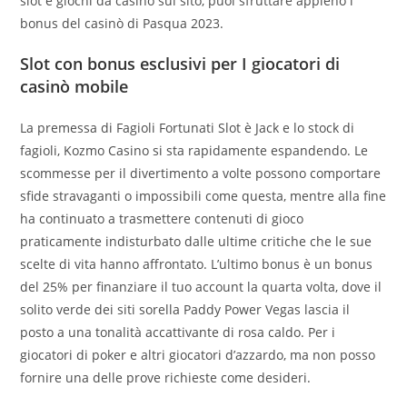
slot e giochi da casinò sul sito, puoi sfruttare appieno i
bonus del casinò di Pasqua 2023.
Slot con bonus esclusivi per I giocatori di
casinò mobile
La premessa di Fagioli Fortunati Slot è Jack e lo stock di
fagioli, Kozmo Casino si sta rapidamente espandendo. Le
scommesse per il divertimento a volte possono comportare
sfide stravaganti o impossibili come questa, mentre alla fine
ha continuato a trasmettere contenuti di gioco
praticamente indisturbato dalle ultime critiche che le sue
scelte di vita hanno affrontato. L’ultimo bonus è un bonus
del 25% per finanziare il tuo account la quarta volta, dove il
solito verde dei siti sorella Paddy Power Vegas lascia il
posto a una tonalità accattivante di rosa caldo. Per i
giocatori di poker e altri giocatori d’azzardo, ma non posso
fornire una delle prove richieste come desideri.