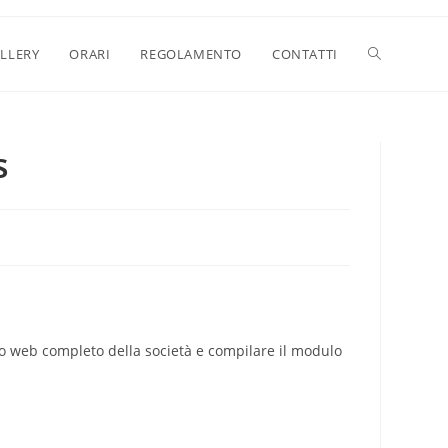
Attiva/disat
LLERY
ORARI
REGOLAMENTO
CONTATTI
la
s
ricerca
sul
sito
ito web completo della società e compilare il modulo
web