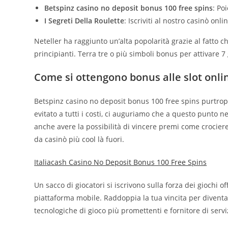
Betspinz casino no deposit bonus 100 free spins
: Po
I Segreti Della Roulette
: Iscriviti al nostro casinò on
Neteller ha raggiunto un’alta popolarità grazie al fatto 
principianti. Terra tre o più simboli bonus per attivare 7 g
Come si ottengono bonus alle slot onli
Betspinz casino no deposit bonus 100 free spins purtropp
evitato a tutti i costi, ci auguriamo che a questo punto n
anche avere la possibilità di vincere premi come crociere
da casinò più cool là fuori.
Italiacash Casino No Deposit Bonus 100 Free Spins
Un sacco di giocatori si iscrivono sulla forza dei giochi
piattaforma mobile. Raddoppia la tua vincita per divent
tecnologiche di gioco più promettenti e fornitore di servi