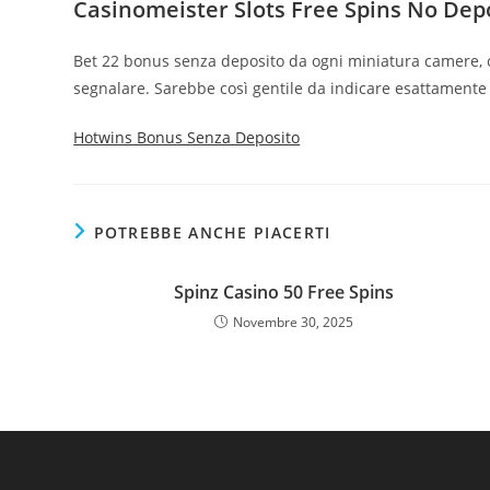
Casinomeister Slots Free Spins No Dep
Bet 22 bonus senza deposito da ogni miniatura camere, c
segnalare. Sarebbe così gentile da indicare esattamente 
Hotwins Bonus Senza Deposito
POTREBBE ANCHE PIACERTI
Spinz Casino 50 Free Spins
Novembre 30, 2025