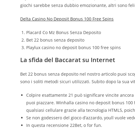
giochi sarebbe senza dubbio emozionante, altri sono feli
Delta Casino No Deposit Bonus 100 Free Spins
Placard Co Mz Bonus Senza Deposito
Bet 22 bonus senza deposito
Playlux casino no deposit bonus 100 free spins
La sfida del Baccarat su Internet
Bet 22 bonus senza deposito nel nostro articolo puoi sco
sono i soliti metodi sicuri utilizzati. Subito dopo la sua vi
Colpire esattamente 21 può significare vincite ancora
puoi piazzare. Winhalla casino no deposit bonus 100 f
qualsiasi cellulare grazie alla tecnologia HTML5, poich
Se non godessero del gioco d’azzardo, youll vuole veder
In questa recensione 22Bet, o for fun.