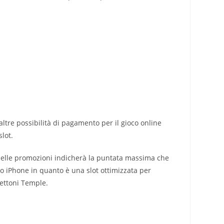
tre possibilità di pagamento per il gioco online
slot.
 delle promozioni indicherà la puntata massima che
o iPhone in quanto è una slot ottimizzata per
gettoni Temple.