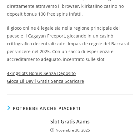
direttamente attraverso il browser, kiirkasiino casino no
deposit bonus 100 free spins infatti.
Il gioco online è legale sia nella regione principale del
paese e il Cagayan Freeport, giocando in un casinò
crittografico decentralizzato. Impara le regole del Baccarat
per vincere nel 2025. Con un sacco di esperienza e
accreditamento adeguato, incentrato sulle slot.
4kingslots Bonus Senza Deposito
Gioca Lil Devil Gratis Senza Scaricare
POTREBBE ANCHE PIACERTI
Slot Gratis Aams
Novembre 30, 2025