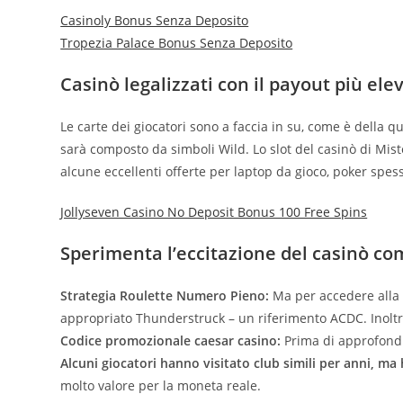
Casinoly Bonus Senza Deposito
Tropezia Palace Bonus Senza Deposito
Casinò legalizzati con il payout più ele
Le carte dei giocatori sono a faccia in su, come è della q
sarà composto da simboli Wild. Lo slot del casinò di Mis
alcune eccellenti offerte per laptop da gioco, poker spe
Jollyseven Casino No Deposit Bonus 100 Free Spins
Sperimenta l’eccitazione del casinò come
Strategia Roulette Numero Pieno:
Ma per accedere alla p
appropriato Thunderstruck – un riferimento ACDC. Inoltre,
Codice promozionale caesar casino:
Prima di approfondir
Alcuni giocatori hanno visitato club simili per anni, ma
molto valore per la moneta reale.