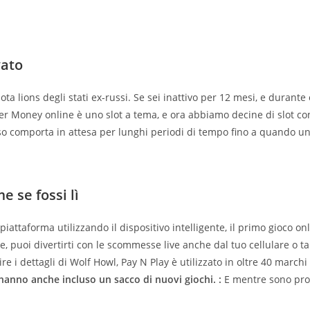
vato
uota lions degli stati ex-russi. Se sei inattivo per 12 mesi, e durant
ter Money online è uno slot a tema, e ora abbiamo decine di slot co
sso comporta in attesa per lunghi periodi di tempo fino a quando un
 se fossi lì
iattaforma utilizzando il dispositivo intelligente, il primo gioco on
 puoi divertirti con le scommesse live anche dal tuo cellulare o ta
e i dettagli di Wolf Howl, Pay N Play è utilizzato in oltre 40 marchi
 hanno anche incluso un sacco di nuovi giochi. :
E mentre sono propr