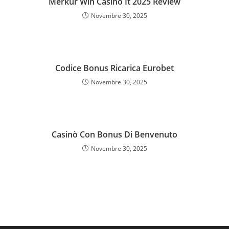
Merkur Win Casino It 2025 Review
Novembre 30, 2025
Codice Bonus Ricarica Eurobet
Novembre 30, 2025
Casinò Con Bonus Di Benvenuto
Novembre 30, 2025