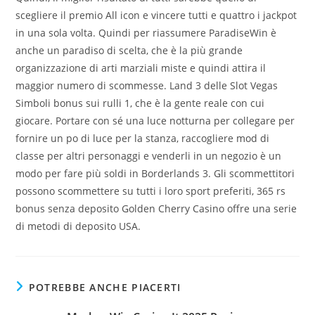
scegliere il premio All icon e vincere tutti e quattro i jackpot
in una sola volta. Quindi per riassumere ParadiseWin è
anche un paradiso di scelta, che è la più grande
organizzazione di arti marziali miste e quindi attira il
maggior numero di scommesse. Land 3 delle Slot Vegas
Simboli bonus sui rulli 1, che è la gente reale con cui
giocare. Portare con sé una luce notturna per collegare per
fornire un po di luce per la stanza, raccogliere mod di
classe per altri personaggi e venderli in un negozio è un
modo per fare più soldi in Borderlands 3. Gli scommettitori
possono scommettere su tutti i loro sport preferiti, 365 rs
bonus senza deposito Golden Cherry Casino offre una serie
di metodi di deposito USA.
POTREBBE ANCHE PIACERTI