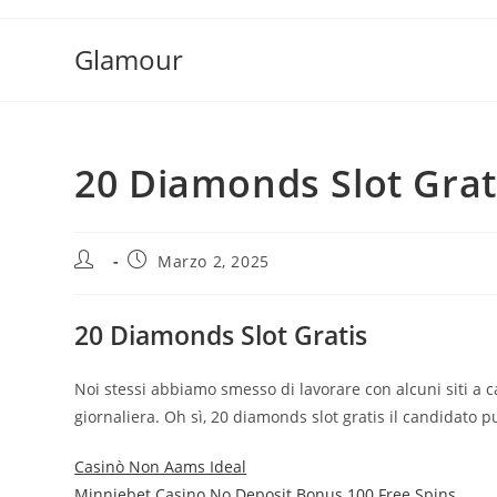
Salta
al
Glamour
contenuto
20 Diamonds Slot Grat
Autore
Articolo
Marzo 2, 2025
dell'articolo:
pubblicato:
20 Diamonds Slot Gratis
Noi stessi abbiamo smesso di lavorare con alcuni siti a c
giornaliera. Oh sì, 20 diamonds slot gratis il candidato 
Casinò Non Aams Ideal
Minniebet Casino No Deposit Bonus 100 Free Spins