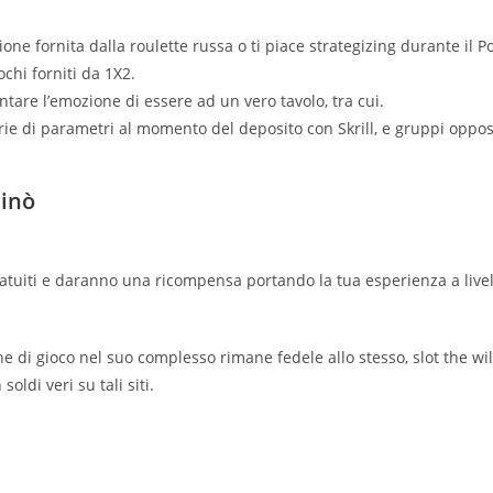
ione fornita dalla roulette russa o ti piace strategizing durante il P
chi forniti da 1X2.
are l’emozione di essere ad un vero tavolo, tra cui.
e di parametri al momento del deposito con Skrill, e gruppi opposti
sinò
gratuiti e daranno una ricompensa portando la tua esperienza a livelli
ine di gioco nel suo complesso rimane fedele allo stesso, slot the 
ldi veri su tali siti.