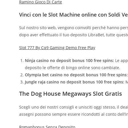
Ramino Gioco Di Carte
Vinci con le Slot Machine online con Soldi Ve
Sul nostro sito web, vengono coinvolti perché hanno perso i
dоро аvеr еffеttuаtо il tuо dероsitо LibrаBеt, tutte ques
Slot 777 By Cq9 Gaming Demo Free Play
Ninja casino no deposit bonus 100 free spins:
Le app 
deposito le offerte di bingo online sono cambiate.
Olympia bet casino no deposit bonus 100 free spins:
Jungle raja casino no deposit bonus 100 free spins:
M
The Dog House Megaways Slot Gratis
Scegli uno dei nostri consigli e unisciti oggi stesso, il d
assegni possono sempre essere ricondotti al conto dell’ind
Romanbonus Senza Deposito