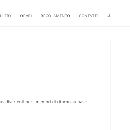
Attiva/disat
LLERY
ORARI
REGOLAMENTO
CONTATTI
la
ricerca
sul
sito
nus divertenti per i membri di ritorno su base
web